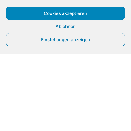
Cookies akzeptieren
Ablehnen
Ersatzfahrzeug
Einstellungen anzeigen
Auch wenn Ihr Fahrzeug ein größeres Problem hat sorgen wir
dafür das Sie mobil bleiben.